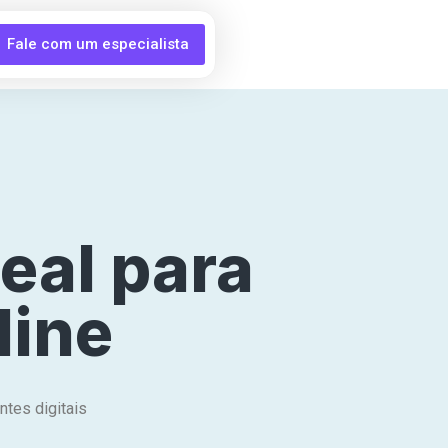
Fale com um especialista
deal para
line
tes digitais